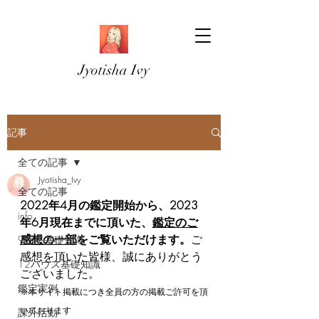
Jyotisha Ivy
記事
全ての記事
Jyotisha_Ivy
全ての記事
2022年4月の鑑定開始から、2023
info
年6月現在までに頂いた、
鑑定のご
感想の一部
をご覧いただけます。
ご
9惑星基礎知識
感想を頂いた皆様、誠にありがとう
12ハウス基礎知識
ございました。
鑑定実例
※本サイト掲載につき全員の方の掲載ご許可を頂
いております
課外活動