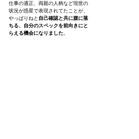
仕事の適正、両親の人柄など現世の
状況が惑星で表現されてたことが、
やっぱりねと
自己確認と共に腹に落
ちる、自分のスペックを前向きにと
らえる機会になりました
。
最後に惑星の影響という観点で、人
生を振り返ること、今後起こりそう
なことを教えていただけたのはとて
も興味深かったです！
惑星でひとりの人生を表現できるっ
て、やっぱり宇宙と人は繋がってい
る、フラクタルだなとお話聞いてる
間、ワクワクしてました。
なんでもわかりやすく説明していた
だき楽しい貴重な時間でした。あり
がとうございました。