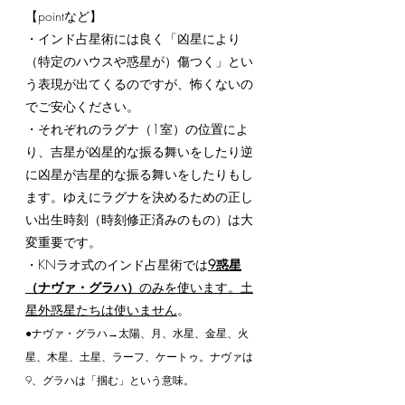
【pointなど】
・インド占星術には良く「凶星により
（特定のハウスや惑星が）傷つく」とい
う表現が出てくるのですが、怖くないの
でご安心ください。
・それぞれのラグナ（1室）の位置によ
り、吉星が凶星的な振る舞いをしたり逆
に凶星が吉星的な振る舞いをしたりもし
ます。ゆえにラグナを決めるための正し
い出生時刻（時刻修正済みのもの）は大
変重要です。
・KNラオ式のインド占星術では
9惑星
（ナヴァ・グラハ）
のみを使います。土
星外惑星たちは使いません
。
●ナヴァ・グラハ→太陽、月、水星、金星、火
星、木星、土星、ラーフ、ケートゥ。ナヴァは
9、グラハは「掴む」という意味。