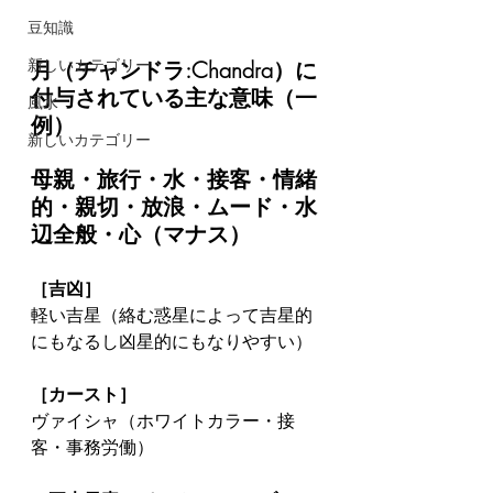
豆知識
新しいカテゴリー
月（チャンドラ:Chandra）に
付与されている主な意味（一
風水
例）
新しいカテゴリー
母親・旅行・水・接客・情緒
的・親切・放浪・ムード・水
辺全般・心（マナス）
［吉凶］
軽い吉星（絡む惑星によって吉星的
にもなるし凶星的にもなりやすい）
［カースト］
ヴァイシャ（ホワイトカラー・接
客・事務労働）