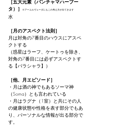
［五大元素（パンチャマハーブー
タ）］
※アーユルヴェーダにもこの考え方が出てきます
水
［月のアスペクト法則］
月は対角の7番目のハウスにアスペ
クトする
（惑星はラーフ、ケートゥを除き、
対角の7番目には必ずアスペクトす
る【パラシャラ】）
［他、月エピソード］
・月は酒の神でもあるソーマ神
（Soma）とも言われている
・月はラグナ（1室）と共にその人
の健康状態や性格を表す部分でもあ
り、パーソナルな情報が出る部分で
す。